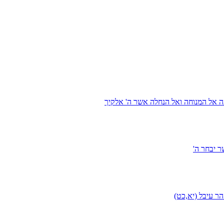
ה אל המנוחה ואל הנחלה אשר ה' אלקיך
 יבחר ה'
ר עיבל (יא,כט)