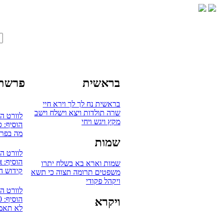
בראשית
פרשת 
בראשית
נח
לך לך
וירא
חיי
שרה
תולדות
ויצא
וישלח
וישב
לוורט ה
מקץ
ויגש
ויחי
הוסיף: 
מה בפרש
שמות
לוורט ה
הוסיף: mudaut
שמות
וארא
בא
בשלח
יתרו
קידוש ה
משפטים
תרומה
תצוה
כי תשא
ויקהל
פקודי
לוורט ה
הוסיף: 0
ויקרא
לא תאמץ