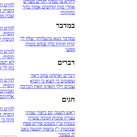
ויקרא
צו
שמיני
תזריע
מצורע
לוורט ה
אחרי מות
קדושים
אמור
בהר
הוסיף: ה
בחוקותי
שבת מבר
במדבר
לוורט ה
הוסיף: 
במדבר
נשא
בהעלותך
שלח לך
הניסיון 
קרח
חוקת
בלק
פנחס
מטות
מסעי
לוורט ה
הוסיף: אV
דברים
לא תעשו
נתן לך (
דברים
ואתחנן
עקב
ראה
לוורט ה
שופטים
כי תצא
כי תבוא
הוסיף: 
נצבים
וילך
האזינו
וזאת הברכה
ואבדתם 
אלקיכם
חגים
לוורט ה
ראש השנה
יום כיפור
שמיני
הוסיף: ה
עצרת
סוכות
חנוכה
עשרה
והיה כי
בטבת
ט"ו בשבט
פורים
פסח
שבועות
י"ז בתמוז
תשעה באב
לג בעומר