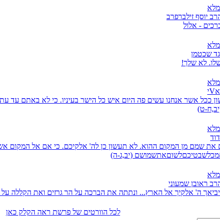
מלא
רב יוסף זילברפרב
כים - אלול
מלא
גד שכטמן
שלו. לא שלך!
מלא
י
ן ככל אשר אנחנו עשים פה היום איש כל הישר בעיניו. כי לא באתם עד עת
יב,ח-ט)
מלא
דוד
את שמם מן המקום ההוא. לא תעשון כן לה' אלקיכם. כי אם אל המקום אשר
מכלשבטיכםלשוםאתשמושם (יב,ג-ה)
מלא
רב ראובן שמעוני
 יביאך ה' אלקיך אל הארץ... ונתתה את הברכה על הר גרזים ואת הקללה על ה
לכל הוורטים של פרשת ראה הקלק כאן