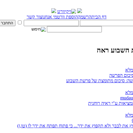
דף הבית
הרשמה
הוספת וורט
מי אנחנו
צור קשר
השבוע ראה
מלא
סיכום הפרשה
ה: סיכום מתומצת של פרשת השבוע
מלא
מציאות ע"י ראיה רוחנית
מלא
 את לבבך ולא תקפוץ את ידך... כי פתוח תפתח את ידך לו (טו,ז)