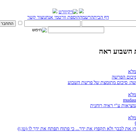
דף הבית
הרשמה
הוספת וורט
מי אנחנו
צור קשר
השבוע ראה
מלא
סיכום הפרשה
ה: סיכום מתומצת של פרשת השבוע
מלא
מציאות ע"י ראיה רוחנית
מלא
 את לבבך ולא תקפוץ את ידך... כי פתוח תפתח את ידך לו (טו,ז)