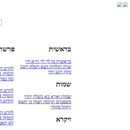
בראשית
פרשת 
בראשית
נח
לך לך
וירא
חיי
שרה
תולדות
ויצא
וישלח
וישב
לוורט ה
מקץ
ויגש
ויחי
הוסיף: 
מה בפרש
שמות
לוורט ה
הוסיף: mudaut
שמות
וארא
בא
בשלח
יתרו
קידוש ה
משפטים
תרומה
תצוה
כי תשא
ויקהל
פקודי
לוורט ה
הוסיף: 0
ויקרא
לא תאמץ