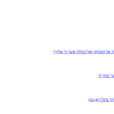
ה אל המנוחה ואל הנחלה אשר ה' אלקיך
 יבחר ה'
ר עיבל (יא,כט)