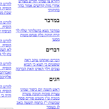
ויקרא
צו
שמיני
תזריע
מצורע
לוורט ה
אחרי מות
קדושים
אמור
בהר
הוסיף: ה
בחוקותי
שבת מבר
במדבר
לוורט ה
הוסיף: 
במדבר
נשא
בהעלותך
שלח לך
הניסיון 
קרח
חוקת
בלק
פנחס
מטות
מסעי
לוורט ה
הוסיף: אV
דברים
לא תעשו
נתן לך (
דברים
ואתחנן
עקב
ראה
לוורט ה
שופטים
כי תצא
כי תבוא
הוסיף: 
נצבים
וילך
האזינו
וזאת הברכה
ואבדתם 
אלקיכם
חגים
לוורט ה
ראש השנה
יום כיפור
שמיני
הוסיף: ה
עצרת
סוכות
חנוכה
עשרה
והיה כי
בטבת
ט"ו בשבט
פורים
פסח
שבועות
י"ז בתמוז
תשעה באב
לג בעומר