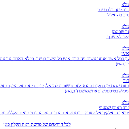
מלא
רב יוסף זילברפרב
כים - אלול
מלא
גד שכטמן
שלו. לא שלך!
מלא
י
ן ככל אשר אנחנו עשים פה היום איש כל הישר בעיניו. כי לא באתם עד עת
יב,ח-ט)
מלא
דוד
את שמם מן המקום ההוא. לא תעשון כן לה' אלקיכם. כי אם אל המקום אשר
מכלשבטיכםלשוםאתשמושם (יב,ג-ה)
מלא
רב ראובן שמעוני
 יביאך ה' אלקיך אל הארץ... ונתתה את הברכה על הר גרזים ואת הקללה על ה
לכל הוורטים של פרשת ראה הקלק כאן