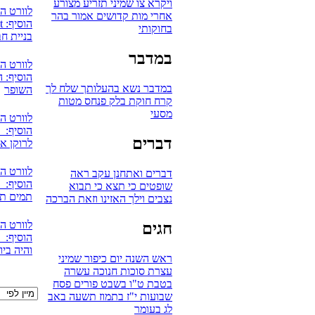
ויקרא
צו
שמיני
תזריע
מצורע
לוורט ה
אחרי מות
קדושים
אמור
בהר
הוסיף: mudaut
בחוקותי
בניית ח
במדבר
לוורט ה
הוסיף: ה
במדבר
נשא
בהעלותך
שלח לך
השופר
קרח
חוקת
בלק
פנחס
מטות
מסעי
לוורט ה
הוסיף: 
דברים
לרוקן א
לוורט ה
דברים
ואתחנן
עקב
ראה
הוסיף: אV
שופטים
כי תצא
כי תבוא
תמים תהי
נצבים
וילך
האזינו
וזאת הברכה
לוורט ה
חגים
הוסיף: אV
והיה ביו
ראש השנה
יום כיפור
שמיני
עצרת
סוכות
חנוכה
עשרה
בטבת
ט"ו בשבט
פורים
פסח
שבועות
י"ז בתמוז
תשעה באב
לג בעומר