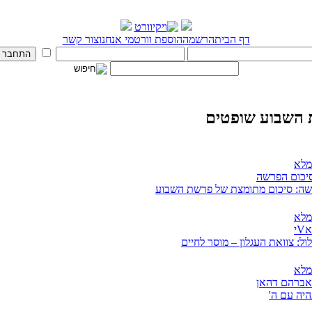
דף הבית
הרשמה
הוספת וורט
מי אנחנו
צור קשר
השבוע שופטים
מלא
סיכום הפרשה
ה: סיכום מתומצת של פרשת השבוע
מלא
י
ל: צוואת העגלון – מוסר לחיים
מלא
אברהם דהאן
יה עם ה'