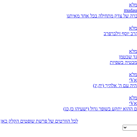
מלא
ברה של צדק מתחילה בכל אחד מאיתנו
מלא
רב יוסף זילברפרב
מלא
גד שכטמן
מבטיה בשפיות
מלא
י
ה עם ה' אלהיך (יח,יג)
מלא
י
ם ההוא יתקע בשופר גדול (ישעיהו כז,כג)
לכל הוורטים של פרשת שופטים הקלק כאן