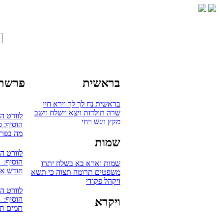
בראשית
פרשת 
בראשית
נח
לך לך
וירא
חיי
שרה
תולדות
ויצא
וישלח
וישב
לוורט ה
מקץ
ויגש
ויחי
הוסיף: 
מה בפרש
שמות
לוורט ה
הוסיף: אV
שמות
וארא
בא
בשלח
יתרו
חודש אלו
משפטים
תרומה
תצוה
כי תשא
ויקהל
פקודי
לוורט ה
הוסיף: 
ויקרא
תמים תה