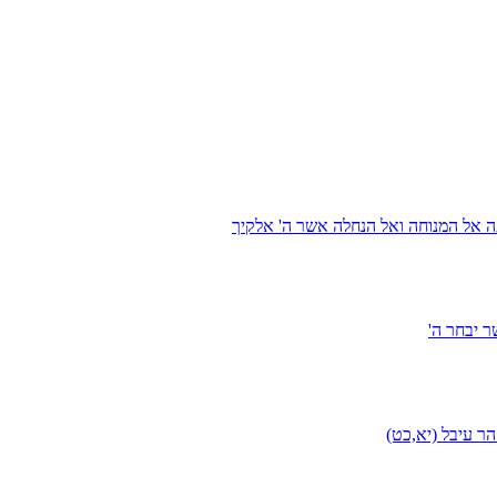
ה אל המנוחה ואל הנחלה אשר ה' אלקיך
 יבחר ה'
ר עיבל (יא,כט)