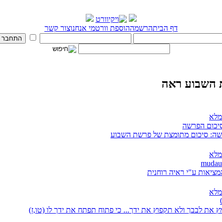
דף הבית
הרשמה
הוספת וורט
מי אנחנו
צור קשר
השבוע ראה
מלא
סיכום הפרשה
ה: סיכום מתומצת של פרשת השבוע
מלא
מציאות ע"י ראיה רוחנית
מלא
 את לבבך ולא תקפוץ את ידך... כי פתוח תפתח את ידך לו (טו,ז)