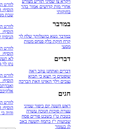
ויקרא
צו
שמיני
תזריע
מצורע
לוורט ה
אחרי מות
קדושים
אמור
בהר
הוסיף: ה
בחוקותי
שבת מבר
במדבר
לוורט ה
הוסיף: 
במדבר
נשא
בהעלותך
שלח לך
הניסיון 
קרח
חוקת
בלק
פנחס
מטות
מסעי
לוורט ה
הוסיף: אV
דברים
לא תעשו
נתן לך (
דברים
ואתחנן
עקב
ראה
לוורט ה
שופטים
כי תצא
כי תבוא
הוסיף: 
נצבים
וילך
האזינו
וזאת הברכה
ואבדתם 
אלקיכם
חגים
לוורט ה
ראש השנה
יום כיפור
שמיני
הוסיף: ה
עצרת
סוכות
חנוכה
עשרה
והיה כי
בטבת
ט"ו בשבט
פורים
פסח
שבועות
י"ז בתמוז
תשעה באב
לג בעומר