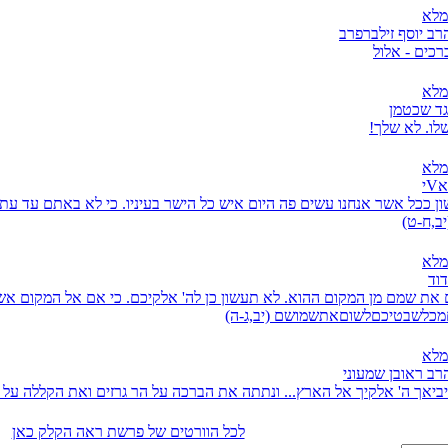
מלא
רב יוסף זילברפרב
כים - אלול
מלא
גד שכטמן
שלו. לא שלך!
מלא
י
ן ככל אשר אנחנו עשים פה היום איש כל הישר בעיניו. כי לא באתם עד עת
יב,ח-ט)
מלא
דוד
את שמם מן המקום ההוא. לא תעשון כן לה' אלקיכם. כי אם אל המקום אשר
מכלשבטיכםלשוםאתשמושם (יב,ג-ה)
מלא
רב ראובן שמעוני
 יביאך ה' אלקיך אל הארץ... ונתתה את הברכה על הר גרזים ואת הקללה על ה
לכל הוורטים של פרשת ראה הקלק כאן