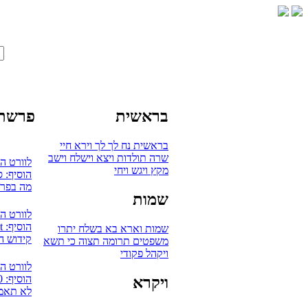
בראשית
פרשת 
בראשית
נח
לך לך
וירא
חיי
שרה
תולדות
ויצא
וישלח
וישב
לוורט ה
מקץ
ויגש
ויחי
הוסיף: 
מה בפרש
שמות
לוורט ה
הוסיף: mudaut
שמות
וארא
בא
בשלח
יתרו
קידוש ה
משפטים
תרומה
תצוה
כי תשא
ויקהל
פקודי
לוורט ה
הוסיף: 0
ויקרא
לא תאמץ