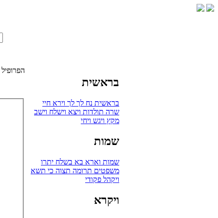
הפרופיל 
בראשית
בראשית
נח
לך לך
וירא
חיי
שרה
תולדות
ויצא
וישלח
וישב
מקץ
ויגש
ויחי
שמות
שמות
וארא
בא
בשלח
יתרו
משפטים
תרומה
תצוה
כי תשא
ויקהל
פקודי
ויקרא