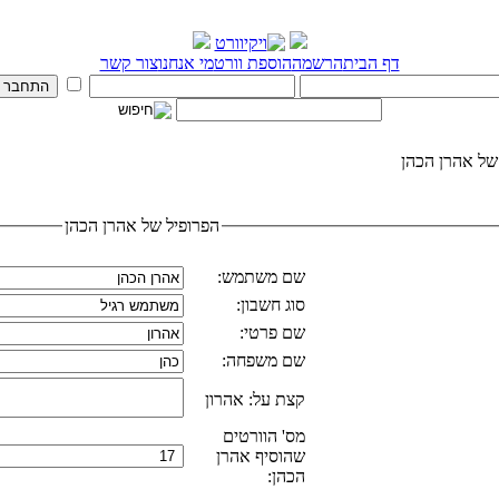
דף הבית
הרשמה
הוספת וורט
מי אנחנו
צור קשר
של אהרן הכהן
הפרופיל של אהרן הכהן
שם משתמש:
סוג חשבון:
שם פרטי:
שם משפחה:
קצת על: אהרון
מס' הוורטים
שהוסיף אהרן
הכהן: