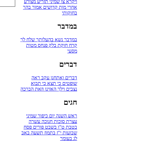
ויקרא
צו
שמיני
תזריע
מצורע
אחרי מות
קדושים
אמור
בהר
בחוקותי
במדבר
במדבר
נשא
בהעלותך
שלח לך
קרח
חוקת
בלק
פנחס
מטות
מסעי
דברים
דברים
ואתחנן
עקב
ראה
שופטים
כי תצא
כי תבוא
נצבים
וילך
האזינו
וזאת הברכה
חגים
ראש השנה
יום כיפור
שמיני
עצרת
סוכות
חנוכה
עשרה
בטבת
ט"ו בשבט
פורים
פסח
שבועות
י"ז בתמוז
תשעה באב
לג בעומר