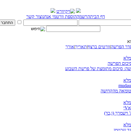
דף הבית
הרשמה
הוספת וורט
מי אנחנו
צור קשר
א
דר הפרשה
|
וורטים ברצף
|
תאריך
|
אורך
מלא
סיכום הפרשה
ה: סיכום מתומצת של פרשת השבוע
מלא
טומאה מהקדושה
מלא
י
 וישמרך (ו,כד)
מלא
גד שכטמן