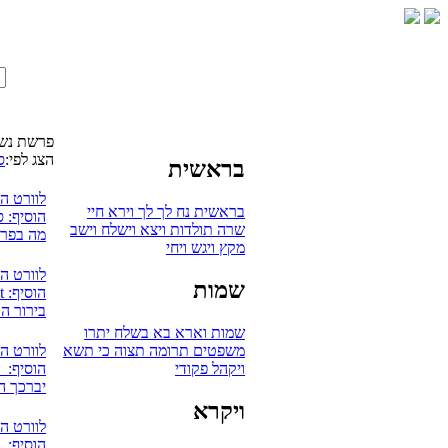
פרשת נש
הצג לפי:
ס
בראשית
לוורט ה
בראשית
נח
לך לך
וירא
חיי
הוסיף: 
שרה
תולדות
ויצא
וישלח
וישב
מה בפרש
מקץ
ויגש
ויחי
לוורט ה
שמות
הוסיף: mudaut
בירור ה
שמות
וארא
בא
בשלח
יתרו
משפטים
תרומה
תצוה
כי תשא
לוורט ה
ויקהל
פקודי
הוסיף: אV
יברכך ה'
ויקרא
לוורט ה
הוסיף: 