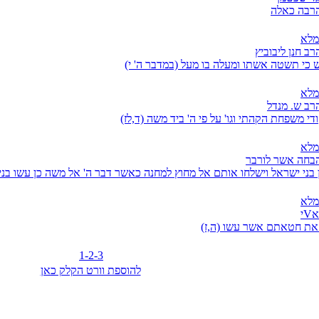
 הרבה כאלה
מלא
רב חנן ליבוביץ
 כי תשטה אשתו ומעלה בו מעל (במדבר ה' י)
מלא
הרב ש. מנדל
י משפחת הקהתי וגו' על פי ה' ביד משה (ד,לז)
מלא
הבחה אשר לורבר
ן בני ישראל וישלחו אותם אל מחוץ למחנה כאשר דבר ה' אל משה כן עשו בני
מלא
י
 את חטאתם אשר עשו (ה,ז)
1
-2
-3
להוספת וורט הקלק כאן