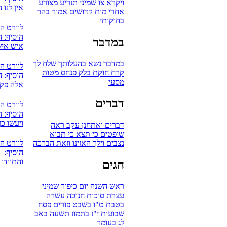
ויקרא
צו
שמיני
תזריע
מצורע
אין לנו
אחרי מות
קדושים
אמור
בהר
בחוקותי
לוורט ה
הוסיף: ה
במדבר
איש איש
במדבר
נשא
בהעלותך
שלח לך
לוורט ה
קרח
חוקת
בלק
פנחס
מטות
הוסיף: 
מסעי
אלה פקוד
דברים
לוורט ה
הוסיף: 
ויעשו כ
דברים
ואתחנן
עקב
ראה
שופטים
כי תצא
כי תבוא
לוורט ה
נצבים
וילך
האזינו
וזאת הברכה
הוסיף: אV
והתוודו
חגים
ראש השנה
יום כיפור
שמיני
עצרת
סוכות
חנוכה
עשרה
בטבת
ט"ו בשבט
פורים
פסח
שבועות
י"ז בתמוז
תשעה באב
לג בעומר