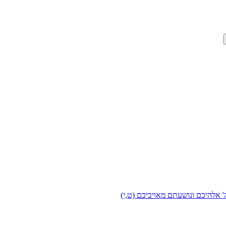
 אלהיכם ונושעתם מאויביכם (ט,י)