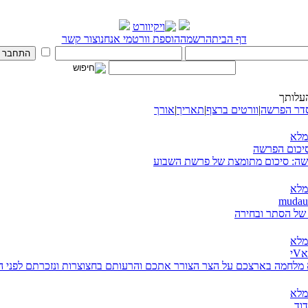
דף הבית
הרשמה
הוספת וורט
מי אנחנו
צור קשר
עלותך
דר הפרשה
|
וורטים ברצף
|
תאריך
|
אורך
מלא
סיכום הפרשה
ה: סיכום מתומצת של פרשת השבוע
מלא
של הסתר ובחירה
מלא
י
 מלחמה בארצכם על הצר הצורר אתכם והרעותם בחצוצרות ונזכרתם לפני ה'
מלא
דוד