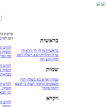
פרשת בה
הצג לפי:
ס
בראשית
לוורט ה
בראשית
נח
לך לך
וירא
חיי
הוסיף: 
שרה
תולדות
ויצא
וישלח
וישב
מה בפרש
מקץ
ויגש
ויחי
לוורט ה
שמות
הוסיף: mudaut
מציאות 
שמות
וארא
בא
בשלח
יתרו
משפטים
תרומה
תצוה
כי תשא
לוורט ה
ויקהל
פקודי
הוסיף: אV
וכי תבא
ויקרא
לוורט ה
הוסיף: 