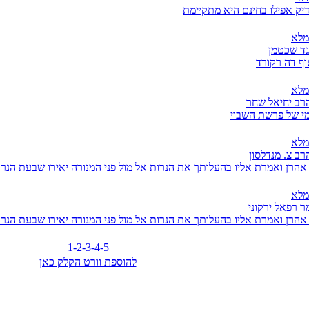
יק אפילו בחינם היא מתקיימת
מלא
גד שכטמן
וף דה רקורד
מלא
הרב יחיאל שחר
ומי של פרשת השבוי
מלא
רב צ. מנדלסון
אהרן ואמרת אליו בהעלותך את הנרות אל מול פני המנורה יאירו שבעת הנרו
מלא
ר רפאל ירקוני
אהרן ואמרת אליו בהעלותך את הנרות אל מול פני המנורה יאירו שבעת הנרו
1
-2
-3
-4
-5
להוספת וורט הקלק כאן