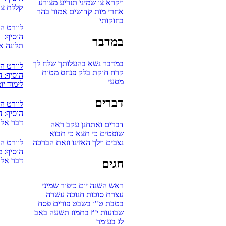
ויקרא
צו
שמיני
תזריע
מצורע
קללת צד
אחרי מות
קדושים
אמור
בהר
בחוקותי
לוורט ה
הוסיף: 
במדבר
תלונה א
במדבר
נשא
בהעלותך
שלח לך
לוורט ה
קרח
חוקת
בלק
פנחס
מטות
הוסיף: 
מסעי
לימוד י
דברים
לוורט ה
הוסיף: ה
דבר אל 
דברים
ואתחנן
עקב
ראה
שופטים
כי תצא
כי תבוא
לוורט ה
נצבים
וילך
האזינו
וזאת הברכה
הוסיף: מ
דבר אל 
חגים
ראש השנה
יום כיפור
שמיני
עצרת
סוכות
חנוכה
עשרה
בטבת
ט"ו בשבט
פורים
פסח
שבועות
י"ז בתמוז
תשעה באב
לג בעומר