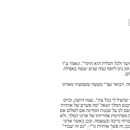
שך ולכל תכלית הוא חוקר". ונאמר ע"ז
מן נתן ליוסף כמה שנים יעשה באפילה
ם.
 בזה. ויבואר עפ"י מעשה ששמעתי מאדוני
ועיל לי בכל עת". נענה היועץ, וביום
 התבונן המלך ושאל "מה פשרם של אותיות
ה, שם לב על שכנות המדינה אם לשלום אם
 מסתיימת אחריותו של אדוני המלך, ולא
רוח נדיבה ובעוצמה. ובכן כאשר אדוני
, זה פשר אותיות גז"י - "גם זה יעבור"