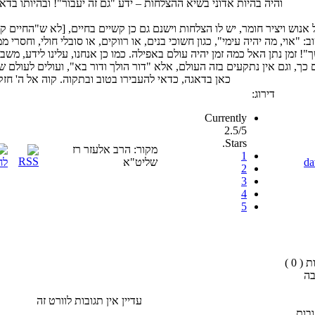
והיה בהיות אדוני בשיא ההצלחות – ידע "גם זה יעבור"! ובהיותו בדאגו
 אנוש ויציר חומר, יש לו הצלחות וישנם גם כן קשיים בחיים, [לא ש"החיים 
ב: "אוי, מה יהיה עימי", כגון חשוכי בנים, או רווקים, או סובלי חולי, וחסרי ממו
"! זמן נתן האל כמה זמן יהיה עולם באפילה. כמו כן אנחנו, עלינו לידע, משברי
כך, וגם אין נתקעים בזה העולם, אלא "דור הולך ודור בא", ועולים לעולם שכ
כאן בדאגה, כדאי להעבירו בטוב ובתקוה. קוה אל ה' חזק
דירוג:
Currently
2.5/5
Stars.
מקור: הרב אלעזר רז
1
da
שליט"א
2
3
4
5
( 0 )
בה
עדיין אין תגובות לוורט זה
בות