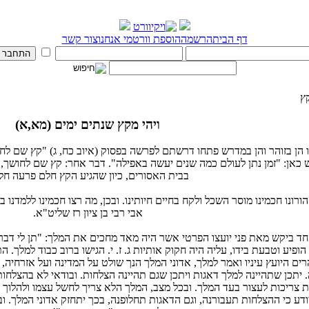
דף הבית
הרשמה
הוספת וורט
מי אנחנו
צור קשר
ץ
ויהי מקץ שנתים ימים (מא,א)
ו הן בזוהר והן במדרש פתחו דרשתם לפרשה בפסוק (איוב כח, ג) "קץ שם לחו
כאן: "זמן נתן לעולם כמה שנים יעשה באפילה". דבר אחר: קץ שם לחושך, ז
בבית האסורים, כיון שהגיע הקץ חלם פרעה חלו
הורונו חכמינו מוסר השכל ולקח בחיים חיותינו. ובכן, מה רצו חכמינו ללמדנו
אבי רבי בן ציון רז שליט"א.
ד ביקש מאת פני יועצו הפרטי אשר היה מאד מחכים את המלך: "תן לי דבר שי
הופיע וטבעת בידו, עליה היה חקוק אותיות ג. ז. י. הגישו ברוב כבוד למלך.
רים היועץ עיניו ואמר למלך, אדוני המלך הנך שולט על המדינה ועל אזרחי
יתכן שתהיינה למלך דאגות ויתכן שגם תהיינה הצלחות. ובודאי לא בהצלחות
 צריכות לעצור בעד המלך. ובכל מצב, המלך הלא צריך לחשל עצמו ולהלוך ב
דע כי ההצלחות תעבורנה, וגם הדאגות תחלופנה, בכך יתחזק אדוני המלך. ובכן