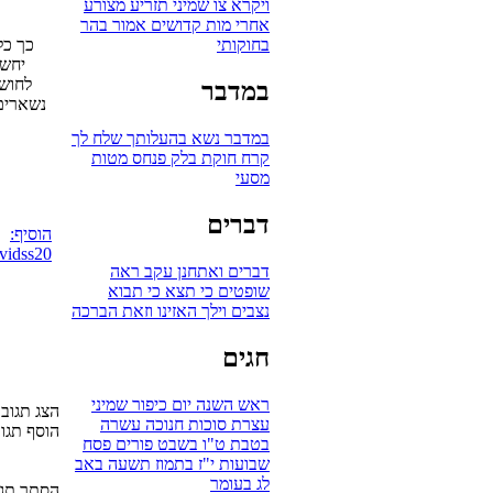
ויקרא
צו
שמיני
תזריע
מצורע
אחרי מות
קדושים
אמור
בהר
בחוקותי
כך כל
יחשו
לחושך
במדבר
נשארים 
במדבר
נשא
בהעלותך
שלח לך
קרח
חוקת
בלק
פנחס
מטות
מסעי
דברים
הוסיף:
vidss20
דברים
ואתחנן
עקב
ראה
שופטים
כי תצא
כי תבוא
נצבים
וילך
האזינו
וזאת הברכה
חגים
ראש השנה
יום כיפור
שמיני
הצג תגובות 
עצרת
סוכות
חנוכה
עשרה
הוסף תגו
בטבת
ט"ו בשבט
פורים
פסח
שבועות
י"ז בתמוז
תשעה באב
לג בעומר
הסתר תגו