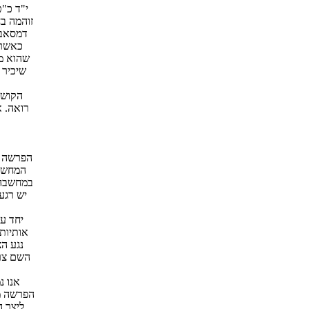
י"ד כ"
זוהמה בח
דמסאבו
כאשר 
שהוא מר
שיכיר 
הקושי
רואה. א
הפרשה ב
המחשבה.
במחשבה. 
יש רגע
יחד עם
אותיות 
נגע ה
השם צרע
אנו נ
הפרשה מת
ליצר ה