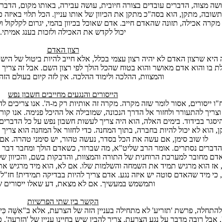
שה מצוה, הדברים עובדים בצורה חיובית, עושה עבירה, באותו מקום, הדבר
תשובה, מתקן, הוא בסה"כ מתקן את הכיוון של אותו עניין. הכל תלוי באיזה 
מקרה אכילה, תזונה שהאדם חייב. אדם שאוכל בכיוון בהמי, יגרום לקלקול 
יכול לקדש את האכילה ולזכות בענג אמיתי.
רצון האדם
היא שרצון האדם לא יהיה רצון עצמי בכלל, אלא חייב להיות ביטול של היש
ת בו והוא אדם מאושר והוא בטוח שהכל הולך לפי רצון השם. אבל זה צרי
והמצוות, ההלכה ולימוד ההלכה. אין לזה קיום בעולם הזה 
הייסורים והנגעים מחייבים חשבון נפש
"ו ייסורים, אסור לומר שזה מקרה. מקרה זה אותיות רק מ-ה'. אנו צריכים 
צריך להתעורר ולחזור אל הדרך הנכונה, שמובילה אל ההיכל פנימה. אנו קו
יסגר בבידוד. בימים האלה, הוא היה צריך לעשות חשבון נפש על כל הדברים
, הוא לא יכול להיות בחברה, בתוך המחנה. כדי לחזור אל המחנה הוא צריך
לו שוב סימן, אם עשה את הכל בסדר, נעשה טהור, יש סימני טהרה. אם 
 הדברים נסתרים. אומר הרב שליט"א, מה שברור, כשאדם הולך ומחבר דבר לד
דם מחובר למערכת הרוחנית של התורה והמצוות, והדבקות בשם, והכיוון של
אז הוא מרגיש תמיד את השמחה והשלמות שלו. אם לא, הוא מיד מרגיש את ה
 כי מיד שהאדם סוטה יש איזה נגע. אדם צריך להיות בבדיקה תמידית! חז"ל
ותמשמש במעשיך. אם לא מצאת, דע שאלו ייסורים 
הקשר בין שתי הפרשיות
להתחלה, פרשת 'תזריע' לא מתחילה בעניין הזה של הצרעת, אלא ב"אִשָּׁה כִּי תַזְר
, אבל רובה מדבר על נגע הצרעת. צריך להבין שיש בחיינו עניין של 'הזרעה'. כתוב,"כִּ