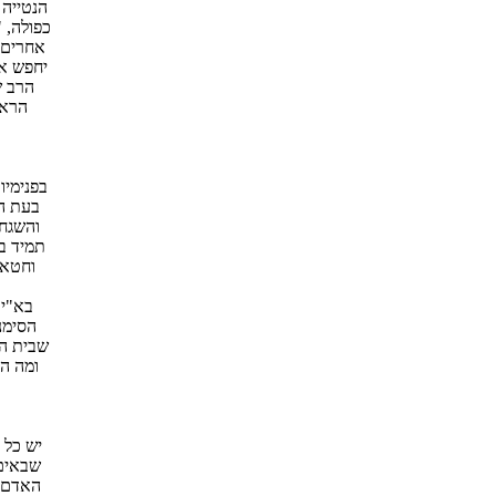
הנטייה 
כפולה, "כ
אחרים.
יחפש אצ
הרב ש
הראש
בפנימיו
בעת הה
והשגחה
תמיד ב
וחטא.
בא"י 
הסימנ
שבית המ
ומה הו
יש כל 
שבאים 
האדם. 