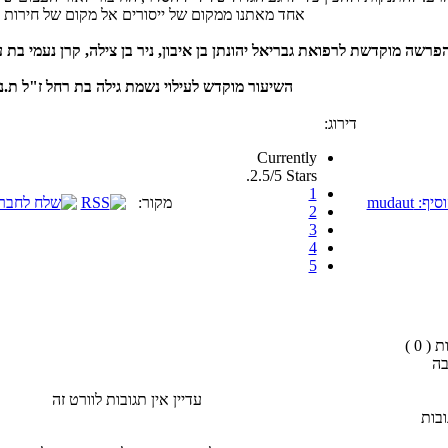
אחד מאתנו ממקום של ייסורים אל מקום של חירות 
פרשה מוקדשת לרפואת גבריאל יהונתן בן איבון, ניר בן צילה, קרן נעמי בת
השיעור מוקדש לעילוי נשמת גילה בת רחל ז"ל ת.נ.
דירוג:
Currently
2.5/5 Stars.
1
יף: mudaut
מקור:
2
3
4
5
( 0 )
בה
עדיין אין תגובות לוורט זה
בות