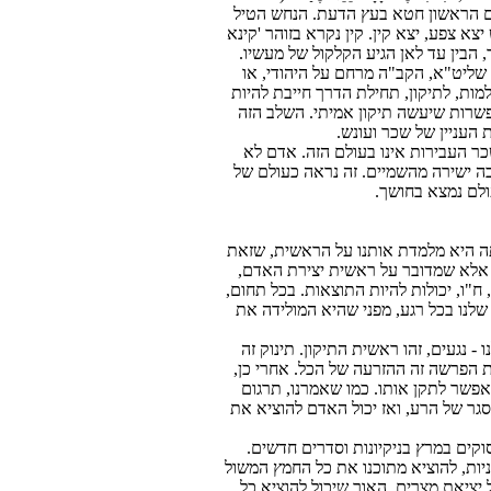
דם הראשון חטא בעץ הדעת. הנחש הטיל
א צפע, יצא קין. קין נקרא בזוהר 'קינא
 הבין עד לאן הגיע הקלקול של מעשיו.
שליט"א, הקב"ה מרחם על היהודי, או
מות, לתיקון, תחילת הדרך חייבת להיות
פשרות שיעשה תיקון אמיתי. השלב הזה
 העניין של שכר ועונש.
כר העבירות אינו בעולם הזה. אדם לא
בה ישירה מהשמיים. זה נראה כעולם של
ולם נמצא בחושך.
תה היא מלמדת אותנו על הראשית, שזאת
ה זכר', אלא שמדובר על ראשית יצירת האדם,
"ו, יכולות להיות התוצאות. בכל תחום,
שלנו בכל רגע, מפני שהיא המולידה את
נגעים, זהו ראשית התיקון. תינוק זה
לת הפרשה זה ההזרעה של הכל. אחרי כן,
אפשר לתקן אותו. כמו שאמרנו, תרגום
גר של הרע, ואז יכול האדם להוציא את
וקים במרץ בניקיונות וסדרים חדשים.
יות, להוציא מתוכנו את כל החמץ המשול
 יציאת מצרים, האור שיכול להוציא כל