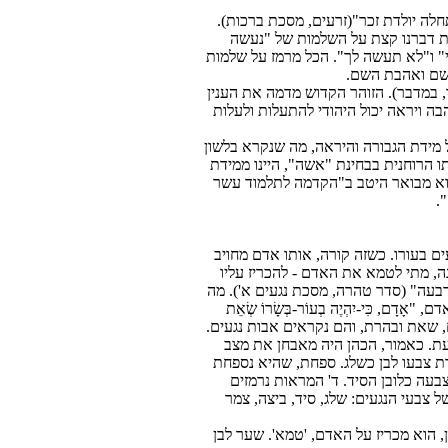
 תחלה יולדת זכר"(זרעים, מסכת ברכות).
ת דברנו קצת על השלמות של "נעשה
י" ו"לא תעשה לך". הכל מרמז על שלמות
שם ואהבת השם.
 במדבר). הזוהר הקדוש מדמה את הענין
בה ויראה יכול היהודי להתעלות ולעלות
מזת על מידת הגבורה והיראה, מה שנקרא בלשון
 הרוחנית בבחינת "אשה", היינו ממידת
והוא מבואר היטב ב"הקדמה לתלמוד עשר
.
ם בעורו. כשזה קורה, אותו אדם מחויב
ה, מתי לטמא את האדם - להכריז עליו
בעה" (סדר טהרה, מסכת נגעים א'). מה
, כִּי-יִהְיֶה בְעוֹר-בְּשָׂרוֹ שְׂאֵת
הם טמאים, שאת ובהרת, והם נקראים אבות נגעים.
עת. כאמור, הכהן היה מאבחן את מצב
הרת צבעו לבן כשלג. ספחת, שהיא נספחת
עה כלובן הסיד. ד' המראות נרמזים
צבעי הנגעים: שלג, סיד, ביצה, צמר
 הוא מכריז על האדם, 'טמא'. שער לבן