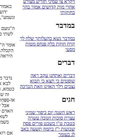
ויקרא
צו
שמיני
תזריע
מצורע
כאמור,
אחרי מות
קדושים
אמור
בהר
ידוע
בחוקותי
ונשמע", 
במדבר
ה"נועם 
לשתי כנ
במדבר
נשא
בהעלותך
שלח לך
קרח
חוקת
בלק
פנחס
מטות
אומר ה"נת
מסעי
הקבלה, 
היראה,
דברים
דברים
ואתחנן
עקב
ראה
נדבר מ
שופטים
כי תצא
כי תבוא
לבא א
נצבים
וילך
האזינו
וזאת הברכה
כטמא, ו
זה שנ
חגים
אוֹ-סַפַּ
אבל י
האדם לפ
ראש השנה
יום כיפור
שמיני
לשאת
עצרת
סוכות
חנוכה
עשרה
בשמות
בטבת
ט"ו בשבט
פורים
פסח
שבועות
י"ז בתמוז
תשעה באב
אם רואה
לג בעומר