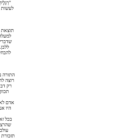
"רַגְל
לעשות א
תוצאת ה
למעלה 
שדברים
ללבן.
להבחין
התורה נו
רוצה לד
רק דבר 
תכוון
אדם לא 
היו אנ
בכל זא
שהרצון
עולם
תזכורת מ