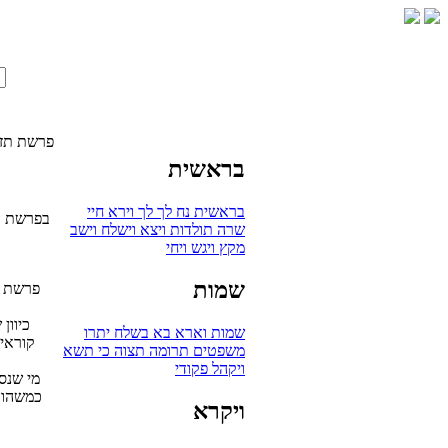
פרשת תזר
בראשית
בראשית
נח
לך לך
וירא
חיי
בפרשת הש
שרה
תולדות
ויצא
וישלח
וישב
מקץ
ויגש
ויחי
שמות
פרשת 'ת
כיוון
שמות
וארא
בא
בשלח
יתרו
קוראי
משפטים
תרומה
תצוה
כי תשא
ויקהל
פקודי
מי שנס
כמשהו מ
ויקרא