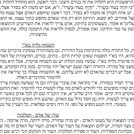
הראשונית היא לתלות את זה בגורם חיצוני. דבר ראשון, הוא מתחיל לתלות 
ִּי-יִהְיֶה בְעוֹר-בְּשָׂרוֹ", "וְהָיָה בְעוֹר-בְּשָׂרוֹ", ז"א, אם יש משהו לא בס
 יש איזה חסרון או משהו לא בסדר, דבר ראשון שיחפש האדם אצל עצמו מה 
ל אחרים, לא ימצא. התיקון הוא רק מתי שאדם מחפש בתוך עצמו, אז הוא 
ליט"א אומר, כשעוסקים בתיקון, אדם צריך לראות את השורשים והתוצאות,
ון עד גמר התיקון. זאת אומרת, לנסות ולראות את התמונה כולה, את ההשתל
בחיצוניות.
השגחה גלויה בא"י
ת, כל התורה כולה מתקיימת בכל הדורות. גם כשהתורה עוסקת בדברים שהת
יא, היו בא"י תופעות שאינן קורות היום - בתים, בגדים, החיצוניות של האד
 פרטית גלויה בא"י. עכשיו בזמן הגלות יש גם השגחה פרטית, אבל היא נס
מצב של טהרה. התורה רוצה שעם ישראל יהיו טהורים. בזמן בית המקדש, אד
 אבל יש דברים שהאדם לא יודע עליהם, אז ההשגחה פעלה כך שיראה את הנ
להיטהר מהדברים האלה.
צריך תמיד בטהרה. א"י מקיאה את עוברי עבירה וגם מי שעושה מצוות צרי
ים שהיו מופיעים כדי להודיע לאדם מה עליו לעשות כדי להיטהר. זאת ההשג
קדש היה קיים. אומר הרב שליט"א, איך הקב"ה שם לב לכל אדם באשר הוא, 
א צריך לעשות. היה גם חסד גדול עם האדם, שהנגע היה מופיע קודם בקירות
מעשיו, היה הנגע מופיע על גופו. זה היה ניסים ונפלאות, כל העניין של נגע 
עורו של אדם - המלכות
מיני תוצאות של מעשי האדם - יש מרה שחורה, מרה ירוקה, מרה אדומה - הז
מצד המרה, יש להם תוצאות על העור של האדם. העור של האדם זה מה ש
מבחינת הספירות, העור זו ספירת המלכות. העור זה המקום הכי רגיש שם החי