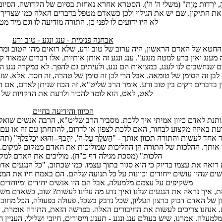
ֶיהָ, יֹרְדוֹת מָוֶת" (משלי ה' ה'). הסטרא אחרא נאחזת בסיום של הקדושה. ה
ת התיקון. שם יש את הגילוי ולכן כשאדם מטפל בדברים האלה כמו שצריך,
לא היו ידועים לו לפני כן. התורה מודיעה לו וגם מיד מ
אבחנה פנימית - ענג ונגע - טוב ורע
חטא של האדם הראשון, היה ערוב של טוב ורע, שלא רואים מהו הטוב ומה ה
מענג ואין ברע למטה מנגע". ענג ונגע זה אותן אותיות, אלו דברים שמאוד ק
 שנחשבים לנו לענג, במציאות הם נגע, ולעיתים גם להפך. לא במקרה נגע ה
 לבן זה הסימן של טומאה. אבל הרי לבן זה סימן של טהרה, זה חסד. אלא, ש
 בדברים דקים בין טוב ורע. אומר הרב שליט"א, זה הכח שניתן לאדם, אם ה
לאט, לאט, הוא לומד להכיר ולדעת את הדקויות של 
הכיוון והידיעה בחיים
תנת לאדם כיוון אמיתי איך ללכת. מסביר הרב שליט"א, הרבה אנשים שואלים
עת באיזה מקצוע לבחור, האם ללכת לצפון או לדרום, להתחתן עם זה או עם ז
אחד לעשות והתורה תכוון אותך - "הַשְׁלֵךְ עַל-ה', יְהָבְךָ--וְהוּא יְכַלְכְּלֶךָ
 אותך. ההלכות של התורה הן ההליכות שמוליכות את האדם ממקום למקום. 
הלכות" (מסכת מגילה דף כ"ח). מוליכים את האדם למקום
רואה את עצמו בדיוק כי הוא סגור בתוך עצמו. כמו שכתוב, "כל הנגעים אדם 
שים שהיו עושים ייחודים וכוונות על כל תנועה שלהם. הם באמת חיו את המ
משקיפים על עצמם מלמעלה, אבל הם היו אנשים יחידים ומיוחדים 
ת, איך נראה את הנגעים שלנו ואיך נדע מה עלינו לעשות? שוב, כשאדם משליך
 של האדם דבוק ברצון העליון, שכל נדבק בשכל, פעולה בפעולה, הכל מחובר, 
. אנחנו צריכים לעשות את החיבורים האלה. בפרשה הזאת, התורה אומרת, ש
למעלה. אמרנו, שיש בעולם ענג ונגע - תענוג וייסורים, חיובי ושלילי, העניי