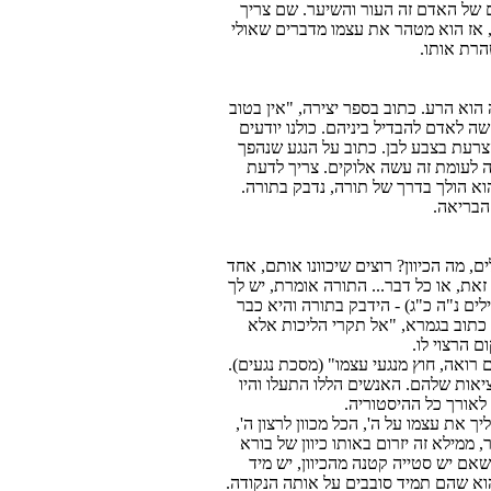
סיום של האדם זה העור והשיער. שם צריך
 אז הוא מטהר את עצמו מדברים שאולי
טהרת אותו.
וא הרע. כתוב בספר יצירה, "אין בטוב
שה לאדם להבדיל ביניהם. כולנו יודעים
צרעת בצבע לבן. כתוב על הנגע שנהפך
זה לעומת זה עשה אלוקים. צריך לדעת
וא הולך בדרך של תורה, נדבק בתורה.
הבריאה.
, מה הכיוון? רוצים שיכוונו אותם, אחד
את, או כל דבר... התורה אומרת, יש לך
" (תהילים נ"ה כ"ג) - הידבק בתורה והיא כבר
כתוב בגמרא, "אל תקרי הליכות אלא
 הרצוי לו.
רואה, חוץ מנגעי עצמו" (מסכת נגעים).
ציאות שלהם. האנשים הללו התעלו והיו
לאורך כל ההיסטוריה.
 את עצמו על ה', הכל מכוון לרצון ה',
ממילא זה יזרום באותו כיוון של בורא
אם יש סטייה קטנה מהכיוון, יש מיד
ן הוא שהם תמיד סובבים על אותה הנקודה.