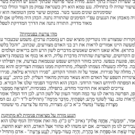
ב' שערות לבנות בתוך הנגע. מחית בשר פרושה שבתוך הנגע יש חתיכת בשר 
עור שהיה לו בתחילה. נגע טמא הוא רק כשנראה עמוק מן העור וגודלו כגריס 
שסימניהם שונים מנגעי בשר. במקום שיער סימן הטומאה הוא ש
יה מאבחן את הנגעים עפ"י הסימנים שהתורה נתנה. הכהן היה מחליט אם לה
מאוד מדויק. התורה נתנה את הדרך המדויקת לטפל 
מהי צרעת בפנימיות?
קורות שמצורע זהו נוטריקון מוציא שם רע (מסכת ערכין). משמע שבעבור ע
עשה היינו אמורים לראות את רב בני האדם מצורעים, שכתוב, "והכל בלשון
בתרא). אלא שאנו רואים שאנשים מדברים לשון הרע והם בריאים ושלמים וא
ם הקדושים, שהצרעת שהתורה מדברת עליה, היא או בגוף או בנשמה (ראשי
ופו, פוגעת בנפשו. כתוב בזוהר הקדוש שנפש שנטמאת בצרעת, אין תפילתו ש
ה. בלילה כשעולה נשמתו למעלה, מתרחקות ממנו נשמות הצדיקים והוא נמ
ו', מחלה של סגירות. אומר על זה הזוהר הקדוש, "סגירו דנהורא עילאה, סגירו
ינורות השפע של האדם והוא נשאר מנותק מהאור העליון. לכן כתוב, "נֶגַע צָרַעַת, כִּי 
 המפתח לחידוש האור הרוחני. הכהן הוא החיבור הפנימי שלנו אל הבורא. כש
צריכים למצוא את החיבור מחדש, בתפילה, בפנימיות,"הוֹצִיאָה מִמַּסְגֵּר, נ
ן, הפרשה מראה לנו עד כמה חמור העוון של לשון הרע. לכן דוד המלך אומר בתהילים
לִרְאוֹת טוֹב. נְצֹר לְשׁוֹנְךָ מֵרָע; וּשְׂפָתֶיךָ, מִדַּבֵּר מִרְמָה" (תהילים ל"ד י"ג). גם ה
מִצָּרוֹת נַפְשׁוֹ" (משלי כ"א כ"ג). מצרות, מרמז על צרעת. מי ששומר
הנגע מורה על מציאות פנימית לא מתוקנת
מר, "וּמִבְּשָׂרִי, אֶחֱזֶה אֱלוֹק" (איוב י"ט כ"ו). מה זאת אומרת? הגוף שלנו
ירים לנו מן השמיים. אם יש משהו לא טהור אצל האדם, הוא יוצא החוצה, כדי ש
ְשָׂרוֹ שְׂאֵת אוֹ-סַפַּחַת אוֹ בַהֶרֶת, וְהָיָה בְעוֹר-בְּשָׂרוֹ, לְנֶגַע צָרָעַת" - א