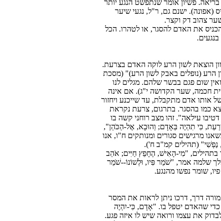
בריאה. פשיון אומר שנתפשט הנגע יותר
(אפונה). ישנם גם, ר"ל, נגעי שיער
ער צהוב דק וקצר.
כניס את האדם להסגר, או לטהרו. הכל
בנגעים.
וון הוצאת לשון הרע לוקה האדם בצרעת.
 הרע (נופלים באבק לשון הרע)" (מסכת
ין שום פגם בבשר שלהם. מגלים לנו
ת חכמה, שער הקדושה י"ג). אם אינה
ל אותו אדם מתקבלת, עד שייכנע ויחזור
צא כמו בהסגר. בתרגום, צרעת נקראת
 דטיבו עילאה". זהו מצב רוחני קשה בו
תִהְיֶה בְּאָדָם; וְהוּבָא, אֶל-הַכֹּהֵן",
אנו מרגישים סגורים ומנותקים ח"ו, אנו
ַפְשִׁי" (תהילים קמ"ב ח').
, "מִי-הָאִישׁ, הֶחָפֵץ חַיִּים; אֹהֵב
מלך שלמה אמר, "שֹׁמֵר פִּיו, וּלְשׁוֹנוֹ--שֹׁמֵר
 פיו, שומר נפשו מהנגע.
 הוא מורה דרך, דרכו ניתן לראות את המסר
האדם יטפל בו. "אָדָם, כִּי-יִהְיֶה
דם מתחיל לבדוק את עצמו ורואה שיש לו איזה פגע.