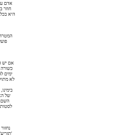
אדם עו
חוזר ב
היא בכל 
המטרה 
פועל
אם יש ח
כשורה ו
ימים לה
לא מתוקן
בימינו,
של הא
השם, 
לסטות,
נחזור 
'תזריע'