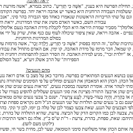
יראה ואהבה
 תחילת הפרשה היא בענין, "אִשָּׁה כִּי תַזְרִיעַ". כתוב בגמרא, "אשה מזרעת
 ששלמות העבודה הרוחנית היא כאשר יש אהבה ויראה יחד. בפרשה הקודמ
וגם על שתי הדיברות הראשונות שנאמרו כאחד מפי הגבורה בהר סיני, "אנכ
עבודת השם, כאשר האדם משיג את שתי המדרגות, יראת ה
אלימלך" מסביר שמדת היראה היא הכלי לקבלת מידת האהבה (נעם אלימלך,
פיים - אהבה ויראה, שאין ציפור שיכולה לעוף עם כנף אחת, שרק על ידי אה
בסולם המדרגות הרוחניות.
יבות שלום", זה הרמז בפסוק "אִשָּׁה כִּי תַזְרִיעַ, וְיָלְדָה זָכָר", אשה מר
קו שמאל, וזכר מרמז על מידת האהבה, קו ימין. אם האדם מתחיל את עבודתו
 אז "יולדת זכר", מגיע למידת האהבה. זה הסדר הנכון להתפתחות רוחנית 
הספירות" של הרב אשלג זיע"א, "בעל הסולם"
מהם הנגעים?
עט בנושא הנגעים המתוארים בפרשה. מדובר כאן על מצב בו אדם רואה נגעי
ל הכהן. הכהן הוא המאבחן את הנגעים ומחליט על פי הסימנים שהתורה נתנ
מתי לטהר אותו. אומרת המשנה במסכת נגעים, "מראות נגעים שנים שהן אר
יים שהן ארבע? התורה מציינת את סוגי הנגעים שעלולים להופיע בעורו של אדם, "אָדָם
חַת אוֹ בַהֶרֶת, וְהָיָה בְעוֹר-בְּשָׂרוֹ, לְנֶגַע צָרָעַת". ישנם ב' צבעי נגעים ש
שנם גם ב' נגעים שהם תולדות של שני הנגעים הנ"ל והם נקראים ספחת וצר
י הצבעים של הנגע. שאת צבעו כצמר לבן של טלה בן יומו, לבן זך ונקי. ב
, צבעה לבן כמו הקרום הדק של הביצה. צרעת, שהיא התולדה של בהרת, צב
יהם: שאת, ספחת, בהרת, צרעת - ר"ת ש"ס ב"ץ. אלה גם ראשי התיבות של 
(ילקוט מעם לועז).
 אותם הכהן אחד משלושת סימני הטומאה, שער לבן, מחית בשר חי, ופשיון,