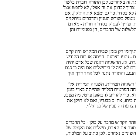
את זה באחרים. לכן התורה דוברת בלשון
דר אצלי, צריך לבדוק את זה אצלי, לא לחפש אצל
לא בסדר, כך גם ימצא את התיקון. אם
מטפל בשורש העניין והדברים מיתקנים.
 וצריך לעסוק בסדר הדורות - מאדם
שלות של הדברים, הן בפנימיות והן
קיימו רק בזמן שבית המקדש היה קיים.
ם - ניגעו בצרעת. הייתה אז רוח הקודש
תרת. אז, ההשגחה דאגה שכל אדם יהיה
ם לא היה לן בירושלים אם היה בו פגם
גע, והתורה נתנה לכל אחד דרך איך
ך השגחה תמידית. השגחה תמידית אלו
חה הפרטית הגלויה שהייתה בא"י בזמן
כדי להודיע לו באופן פרטי, מה מצבו,
 ביתו, אח"כ בבגדיו, ואם לא תיקן את
צרעת זה עניין של נס וגילוי.
והר הקדוש מדבר על כולן - כל הדברים
סוגר את האדם, משלים את הקומה של
צוניים נאחזים. לכן כתוב על המלכות,