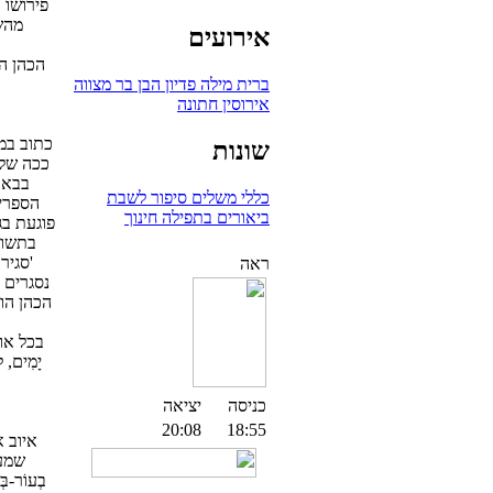
פירושו 
מהשי
אירועים
הכהן ה
ברית מילה
פדיון הבן
בר מצווה
אירוסין
חתונה
כתוב במ
שונות
ככה שלמ
בבא 
כללי
משלים
סיפור לשבת
הספרי
ביאורים בתפילה
חינוך
פוגעת בג
בתשוב
'סגיר
ראה
נסגרים צ
הכהן הוא
בכל אופ
יָמִים, 
כניסה
יציאה
20:08
18:55
איוב א
שמעב
בְעוֹר-בּ