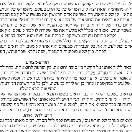
ט). לפעמים יש שורש מקולקל. מהשורש המקולקל יוצא קלקול יותר גדול. א
וה. מהזוהמה הזאת יצא קין, השורש של כל הרע בעולם. מהשורש של הנחש יצ
תא' - קן של טומאה. רק כשראה אדם הראשון את מעשיו של קין בנו הבכור,
אנחנו לא רואים את התוצאות של החטא, איך נדע מה זה חטא? אומר הרב 
חם בדרך של תורה או בדרך של ייסורים. העניין הוא, שכדי שאדם יגיע לשל
בשכר ועונש. אם הוא בכלל לא מקשר את מה שקורה לו לבורא עולם, אין א
נקרא פקיחת עיניים. כשהקב"ה פוקח את עיניו והוא רואה בפועל את
 בעולם הזה, הניסיונות הקשים, זה בגלל ששכר המצוות לא בעולם הזה. גם ש
דם יכול לעשות את כל העבירות שבעולם ואף אחד לא מגיב, לא רואים תגו
הפקר. כיון שלא מופיעות התגובות, שזה נקרא שכר ועונש, הע
תזריע-מצורע
אה ללמד אותנו על הקשר בין סיבה ותוצאה, בין הזרעה לתוצאתה. בתחיל
 "אִשָּׁה כִּי תַזְרִיעַ, וְיָלְדָה זָכָר", היה צריך לומר 'אישה כי תהרה וילד
אומר הרב שליט"א, עד כמה צריך להיזהר באותו רגע ראשיתי וכמה קשות, ח
 של עיבור במחשבה ואחרי כן יש לידה במעשה, ולכן כל כך חשובה המודעות 
המציאות הבאה שלנו.
 זאת, כשכבר יש לידה וכבר רואים בשטח תוצאות, במקרה של הפרשה שלנו - 
תיקון - אז זה מתחיל, והתיקון תמיד חייב להביא אותנו אל השורשים. בתחי
צרעת זה כבר להוציא את הרע, לבטל אותו. כאשר הוא מופיע על פני השטח 
ת הוא 'סגירו'. הצרעת עוזרת לפתוח את הדברים הסגורים, שוברת את ההס
הרע ולתקן אותו.
מצאים בערבו של חודש ניסן, כשבועיים לפני לייל הסדר. רבים מאתנו כבר עס
קשרת לכל זה, מראה לנו עד כמה חשוב לחטט בכל פינה, בפנימיות ובחיצונ
רע. להתנקות ולהכין כלי לרגע הגדול של לייל הסדר, החיבור לאור העצום של