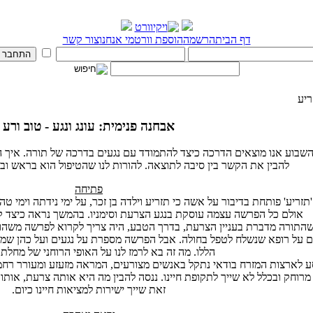
דף הבית
הרשמה
הוספת וורט
מי אנחנו
צור קשר
יע
אבחנה פנימית: עונג ונגע - טוב ורע
בוע אנו מוצאים הדרכה כיצד להתמודד עם נגעים בדרכה של תורה. איך הנ
להבין את הקשר בין סיבה לתוצאה. להורות לנו שהטיפול הוא בראש ו
פתיחה
זריע' פותחת בדיבור על אשה כי תזריע וילדה בן זכר, על ימי נידתה וימי ט
אולם כל הפרשה עצמה עוסקת בנגע הצרעת וסימניו. בהמשך נראה כיצד 
 שהתורה מדברת בעניין הצרעת, בדרך הטבע, היה צריך לקרוא לפרשה משהו כמו
ם על רופא שנשלח לטפל בחולה. אבל הפרשה מספרת על נגעים ועל כהן שמא
הללו. מה זה בא לרמז לנו על האופי הרוחני של מחל
ע לארצות המזרח בודאי נתקל באנשים מצורעים, המראה מזעזע ומעורר רחמי
רוחק ובכלל לא שייך לתקופת חיינו. ננסה להבין מה היא אותה צרעת, אותו 
זאת שייך ישירות למציאות חיינו כיום.