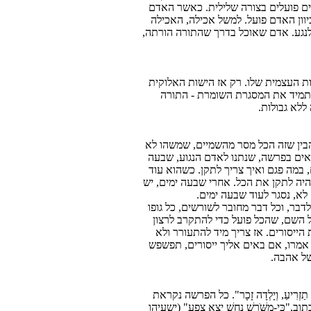
ים פועלים בצורה שלילית. כאשר האדם
כיוון האדם פועל. למשל אכילה, האכילה
ולנגע. אדם שאוכל בדרך שהתורה הורתה,
ות העצמית שלו. רק אז הישות האלוקית
ך תמיד את המסגרת השומרת - התורה
ללא גבולות.
להבין שזה הכל מסר מהשמיים, שמשהו לא
ראים בפרשה, שנתנו לאדם הנגוע, שבעה
, במה פגם ואיך צריך לתקן. כשהוא עוד
 היה לתקן את הכל. אחרי שבעה ימים, יש
לא, נסגר לעוד שבעה ימים.
בר, וכל דבר מחובר לשורשים, כל גופו
 השם, שהכל פועל כדי להתקרב לרצון
ייסורים. אז צריך מיד להתעורר ולא
 אמרו, אם באים אליך ייסורים, תפשפש
של אהבה.
ִיעַ, וְיָלְדָה זָכָר". כל הפרשה נקראת
י-מִשֹּׁרֶשׁ נָחָשׁ יֵצֵא צֶפַע" (ישעיהו