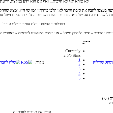
לא גמרא ואף לא הלכות... ואף אם הוא יודע במקצת, ידיעתו
ה בעצמו להבין את סיבת הדבר לאן הלכו כוחותיו וזמן ימי חייו, ימצא שהחל
ת להשיג דירה נאה של כמה חדרים... את המשניות החליף בכיסאות ושולחנות
בסכלותנו החלפנו עולם עומד בעולם עובר!...
נותינו הרבים - סיים ה"חפץ חיים" - אנו דומים במעשינו לפראים שבאפריקה 
דירוג:
Currently
2.5/5 Stars.
1
וסיף: שרוליק
מקור:
2
3
4
5
( 0 )
בה
עדיין אין תגובות לוורט זה