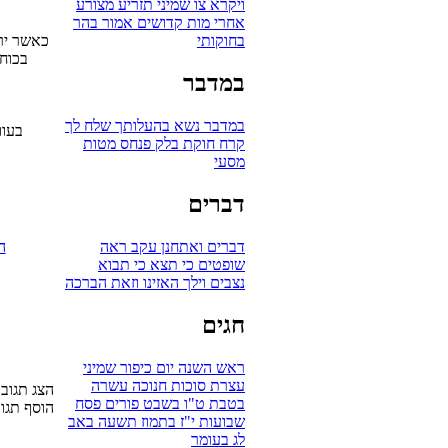
ויקרא
צו
שמיני
תזריע
מצורע
אחרי מות
קדושים
אמור
בהר
בחוקותי
כאשר ירצ
בכוחו
במדבר
במדבר
נשא
בהעלותך
שלח לך
בעוו
קרח
חוקת
בלק
פנחס
מטות
מסעי
דברים
ה
דברים
ואתחנן
עקב
ראה
שופטים
כי תצא
כי תבוא
נצבים
וילך
האזינו
וזאת הברכה
חגים
ראש השנה
יום כיפור
שמיני
עצרת
סוכות
חנוכה
עשרה
הצג תגובות 
בטבת
ט"ו בשבט
פורים
פסח
הוסף תגו
שבועות
י"ז בתמוז
תשעה באב
לג בעומר