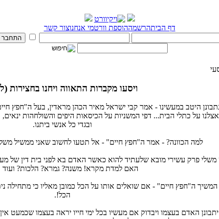
דף הבית
הרשמה
הוספת וורט
מי אנחנו
צור קשר
עי
ויסעו מקברות התאווה ויחנו בחצירות (לג,
בונן היטב במעשינו - אמר קבי ישראל מאיר הכהן מראדין, בעל ה"חפץ חיים
צלנו על כתלי הבית... דפי המשניות על הכיסאות היפים והשולחהות ינאים, ו
ובגדי כל אנשי ביתנו.
למה הכוונה? - אמר ה"חפץ חיים" - אל תטעו לחשוב שאני ממשיל משלים
שלי פרק עשירי מובא שלעתיד להוא כאשר האדם בא לפני בית דין של מעלה
האם למדת מקרא! משנה? גמרא? הלכות? ועוד ו
 המשיך ה"חפץ חיים" - אם שואלים אותו על הכל כמובן מאליו כי מתחילה נ
הכל!.
תבונן האדם בעצמו ויבדוק אם מעשיו בכל ימי חייו יראה בעצמו שכמעט אין