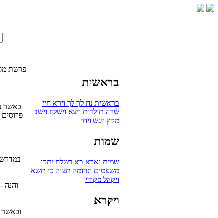
פרשת מס
בראשית
בראשית
נח
לך לך
וירא
חיי
כאשר נת
שרה
תולדות
ויצא
וישלח
וישב
פרוסים א
מקץ
ויגש
ויחי
שמות
במדרש מ
שמות
וארא
בא
בשלח
יתרו
משפטים
תרומה
תצוה
כי תשא
ויקהל
פקודי
והנה -
ויקרא
וכאשר י